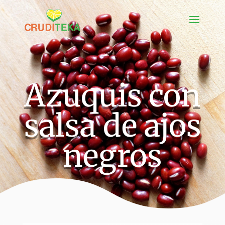
Azuquis con
salsa de ajos
negros