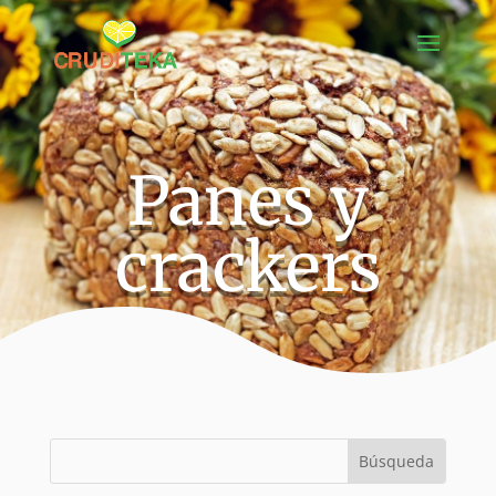
Panes y
crackers