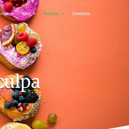
ación
Baúl
Recetas
Contacto
culpa