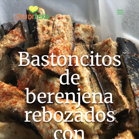
Bastoncitos
de
berenjena
rebozados
con