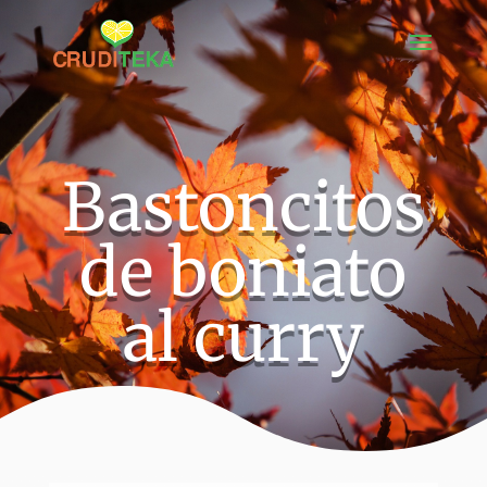
Bastoncitos
de boniato
al curry