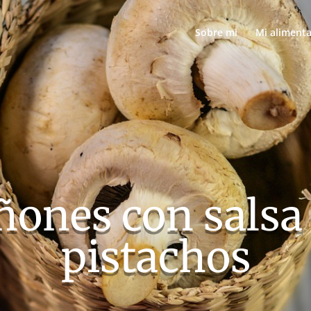
Sobre mi
Mi aliment
ones con salsa 
pistachos