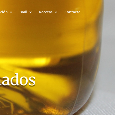
ación
Baúl
Recetas
Contacto
nados