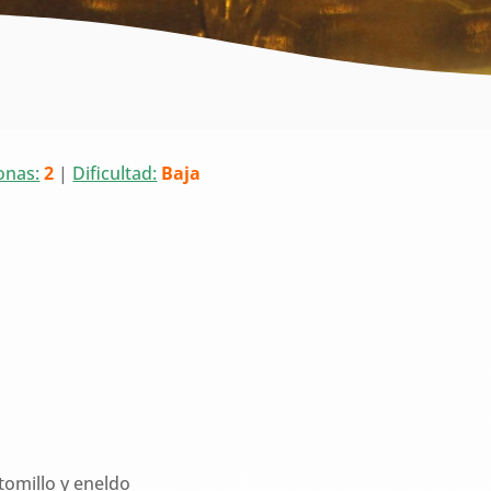
onas:
2
|
Dificultad:
Baja
tomillo y eneldo