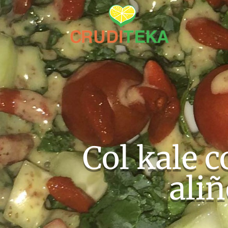
Col kale c
ali