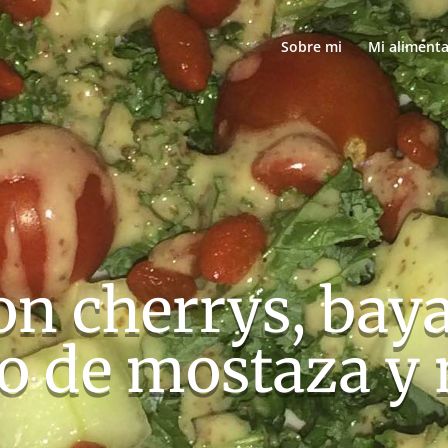
Sobre mi
Mi aliment
on cherrys, baya
ño de mostaza y 