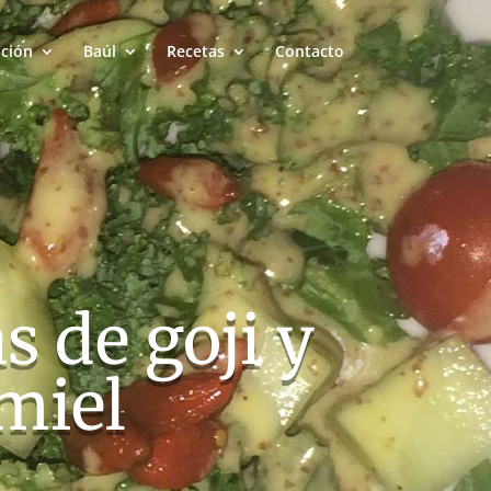
ación
Baúl
Recetas
Contacto
s de goji y
miel