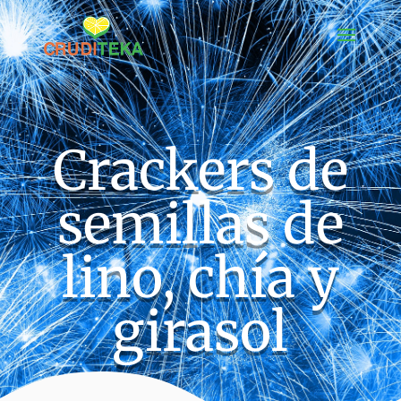
Crackers de
semillas de
lino, chía y
girasol