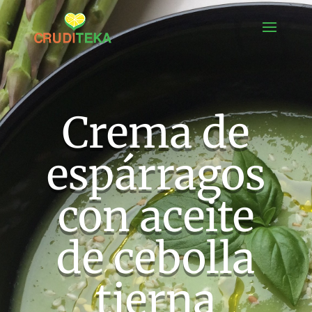
Crema de
espárragos
con aceite
de cebolla
tierna