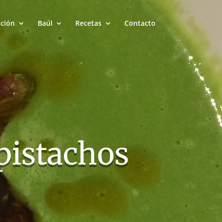
ación
Baúl
Recetas
Contacto
pistachos