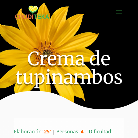
Crema de
tupinambos
Elaboración:
25′
|
Personas:
4
|
Dificultad: