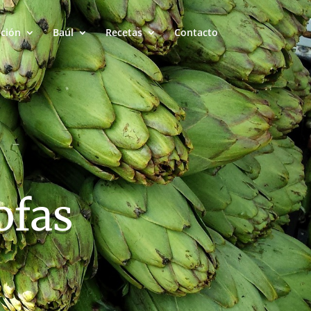
ación
Baúl
Recetas
Contacto
ofas