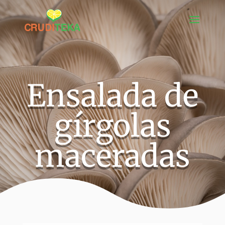
Ensalada de
gírgolas
maceradas