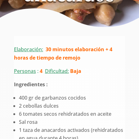
Elaboración:
30 minutos elaboración + 4
horas de tiempo de remojo
Personas
:
4
Dificultad:
Baja
Ingredientes :
400 gr de garbanzos cocidos
2 cebollas dulces
6 tomates secos rehidratados en aceite
Sal rosa
1 taza de anacardos activados (rehidratados
en agua durante 4 horas)