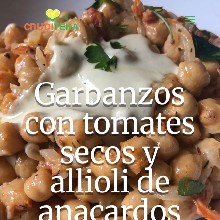
Garbanzos
con tomates
secos y
allioli de
anacardos