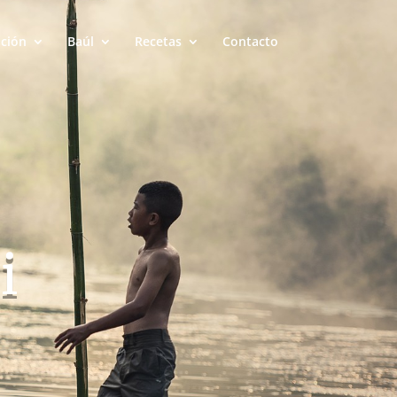
ación
Baúl
Recetas
Contacto
i