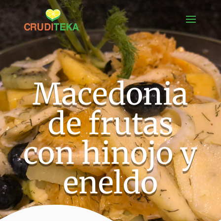
Macedonia
de frutas
con hinojo y
eneldo