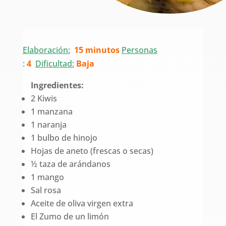
Elaboración:
15 minutos
Personas
:
4
Dificultad:
Baja
Ingredientes:
2 Kiwis
1 manzana
1 naranja
1 bulbo de hinojo
Hojas de aneto (frescas o secas)
½ taza de arándanos
1 mango
Sal rosa
Aceite de oliva virgen extra
El Zumo de un limón