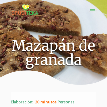
Mazapán de
granada
Elaboración:
20 minutos
Personas