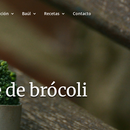
ación
Baúl
Recetas
Contacto
 de brócoli