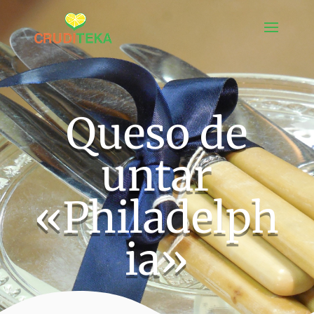
Queso de
untar
«Philadelph
ia»