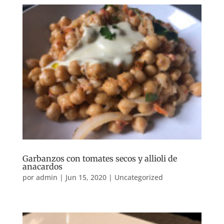
Garbanzos con tomates secos y allioli de
anacardos
por
admin
|
Jun 15, 2020
|
Uncategorized