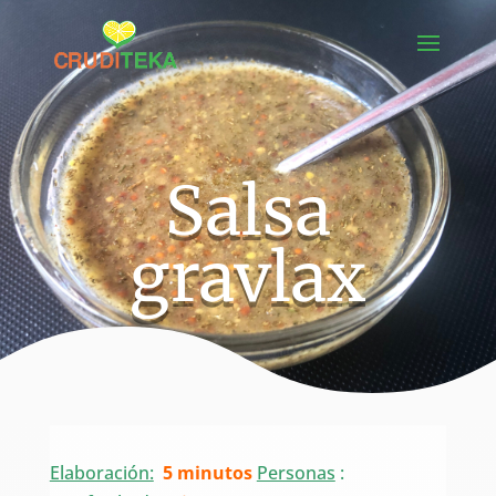
Salsa
gravlax
Elaboración:
5 minutos
Personas
: