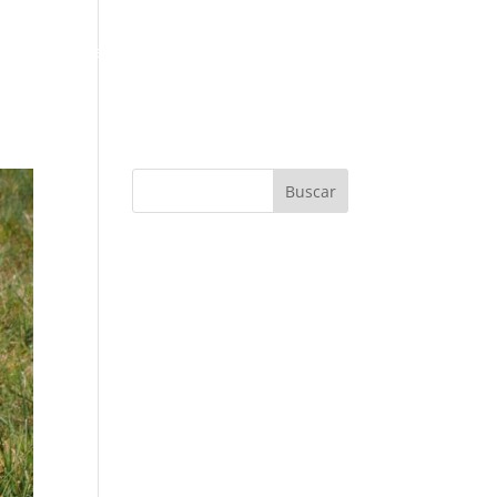
ación
Baúl
Recetas
Contacto