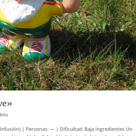
ive»
bles
(Infusión) | Personas: — | Dificultad: Baja Ingredientes Un