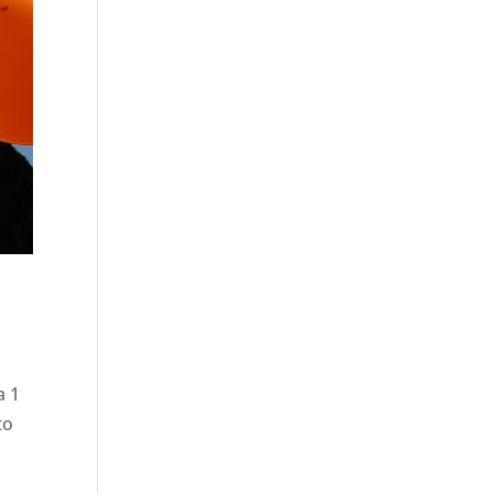
a 1
to